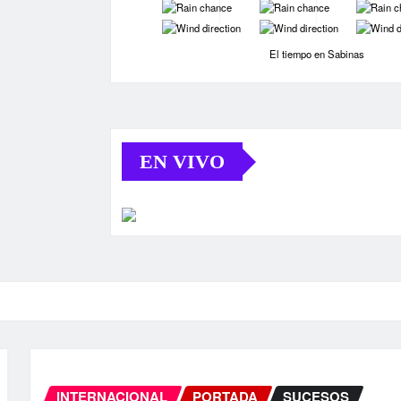
-
-
-
-
-
-
El tiempo en Sabinas
EN VIVO
INTERNACIONAL
PORTADA
SUC