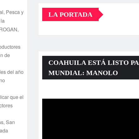
al, Pesca y
LA PORTADA
 la
 PROGAN,
oductores
ón de
COAHUILA ESTÁ LISTO PA
des del año
MUNDIAL: MANOLO
 no
Reproductor
car que el
de
ctores
vídeo
as, San
cada