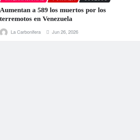
EEUU anuncia una ayuda de 130 mil
para Venezuela tras el doble terremo
La Carbonifera
Jun 25, 2026