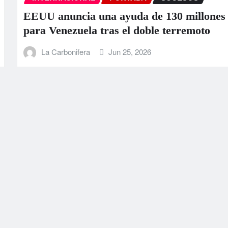
lones
La ONU llama a la colaboración
to
ante los “devastadores” terremo
Venezuela
La Carbonifera
Jun 25, 2026