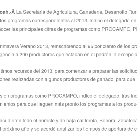
Coah.-Â
La Secretaria de Agricultura, Ganaderí­a, Desarrollo Rur
los programas correspondientes al 2013, indico el delegado en
 conocer las principales cifras de programas como PROCAMPO,
vera Verano 2013, reinscribiendo al 95 por ciento de los pr
gencia a 200 productores que estaban en el padrón, a excepci
timos recursos del 2013, para comenzar a preparar las solicitu
iones realizadas con algunos productores de ganado, para que
 en programas como PROCAMPO, í­ndico el delegado, tras indi
dimientos para que lleguen más pronto los programas a los produ
cudieron todo el noreste y de baja california, Sonora, Zacatec
del próximo año y se acordó analizar los tiempos de apertura de 