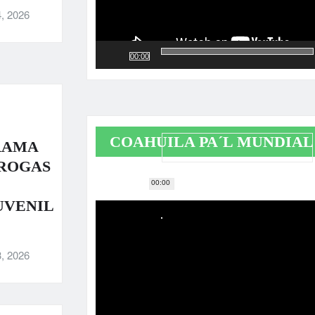
, 2026
00:00
COAHUILA PA´L MUNDIAL
RAMA
DROGAS
00:00
Reproductor
UVENIL
de
vídeo
, 2026