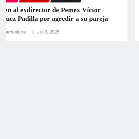
Aumentan a 589 los muertos por los
terremotos en Venezuela
La Carbonifera
Jun 26, 2026