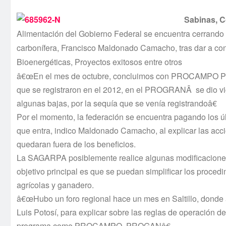
Sabinas, 
Alimentación del Gobierno Federal se encuentra cerrando 
carboní­fera, Francisco Maldonado Camacho, tras dar a
Bioenergéticas, Proyectos exitosos entre otros
â€œEn el mes de octubre, concluimos con PROCAMPO Prima
que se registraron en el 2012, en el PROGRANÂ se dio vi
algunas bajas, por la sequí­a que se vení­a registrandoâ€
Por el momento, la federación se encuentra pagando los úl
que entra, indico Maldonado Camacho, al explicar las acc
quedaran fuera de los beneficios.
La SAGARPA posiblemente realice algunas modificaciones
objetivo principal es que se puedan simplificar los proce
agrí­colas y ganadero.
â€œHubo un foro regional hace un mes en Saltillo, donde a
Luis Potosí­, para explicar sobre las reglas de operación 
programa como PROCAMPO, PROGANâ€