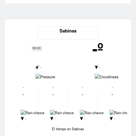
Sabinas
-º
00:00
-
-
-
-
-
-
-
-
-
-
-
-
-
-
-
-
-
-
-
-
El tiempo en Sabinas