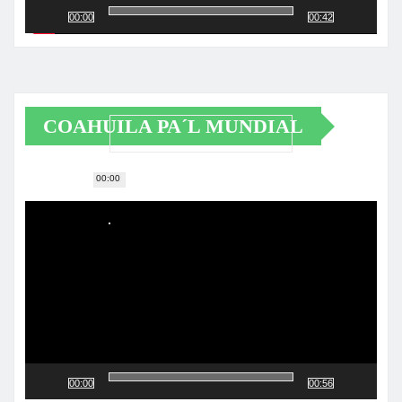
00:00
00:42
COAHUILA PA´L MUNDIAL
00:00
Reproductor
de
vídeo
00:00
00:56