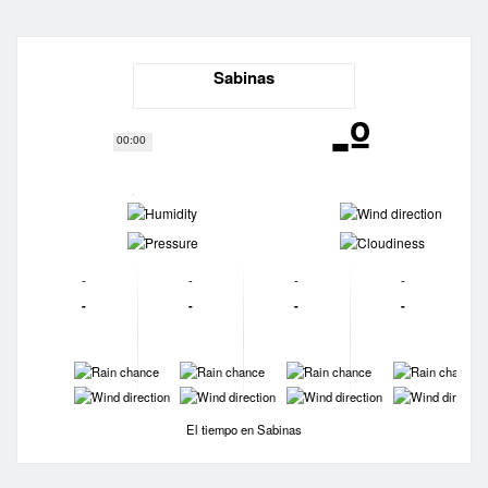
Sabinas
-º
00:00
-
-
-
-
-
-
-
-
-
-
-
-
-
-
-
-
-
-
-
-
El tiempo en Sabinas