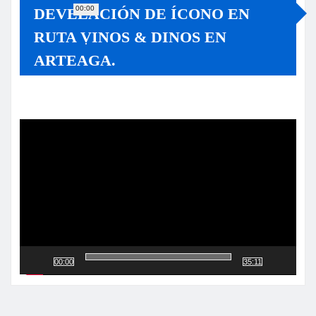
00:00
DEVELACIÓN DE ÍCONO EN
RUTA VINOS & DINOS EN
ARTEAGA.
Reproductor
de
vídeo
00:00
35:11