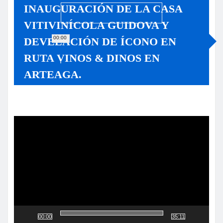
INAUGURACIÓN DE LA CASA
VITIVINÍCOLA GUIDOVA Y
00:00
DEVELACIÓN DE ÍCONO EN
RUTA VINOS & DINOS EN
ARTEAGA.
Reproductor
de
vídeo
00:00
35:11