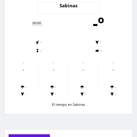
Sabinas
-º
00:00
-
-
-
-
-
-
-
-
-
-
-
-
-
-
-
-
-
-
-
-
El tiempo en Sabinas