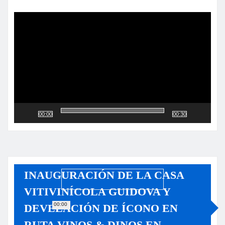
Reproductor
de
vídeo
00:00
00:30
INAUGURACIÓN DE LA CASA
VITIVINÍCOLA GUIDOVA Y
00:00
DEVELACIÓN DE ÍCONO EN
RUTA VINOS & DINOS EN