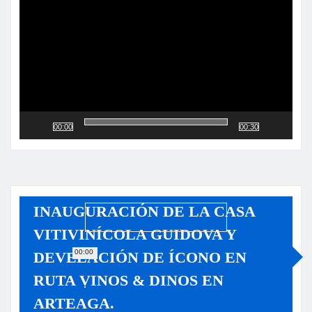
vídeo
00:00
00:30
INAUGURACIÓN DE LA CASA
VITIVINÍCOLA GUIDOVA Y
00:00
DEVELACIÓN DE ÍCONO EN
RUTA VINOS & DINOS EN
ARTEAGA.