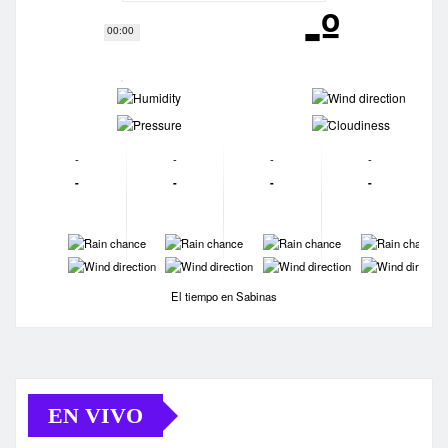
-º
00:00
-
-
-
-
-
-
-
-
-
-
-
-
-
-
-
-
-
-
-
-
El tiempo en Sabinas
EN VIVO