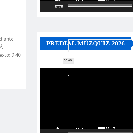
00:00
diante
PREDIAL MÚZQUIZ 2026
 Â
exto: 9:40
00:00
Reproductor
de
vídeo