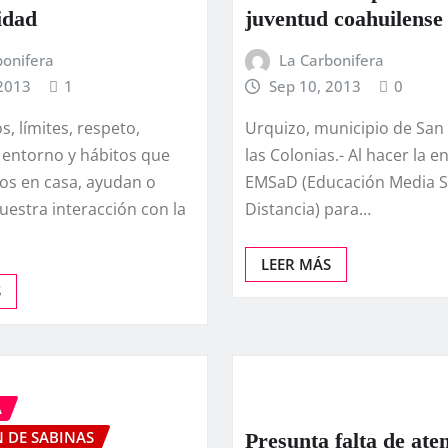
idad
juventud coahuilense
bonifera
La Carbonifera
 2013
1
Sep 10, 2013
0
, lí­mites, respeto,
Urquizo, municipio de San
 entorno y hábitos que
las Colonias.- Al hacer la e
s en casa, ayudan o
EMSaD (Educación Media S
nuestra interacción con la
Distancia) para…
LEER MÁS
S
A
 DE SABINAS
Presunta falta de ate