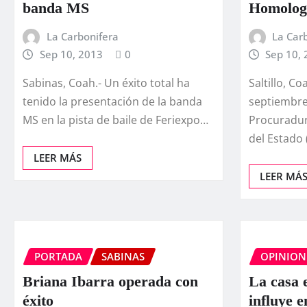
banda MS
Homologa
La Carbonifera
La Car
Sep 10, 2013
0
Sep 10,
Sabinas, Coah.- Un éxito total ha
Saltillo, C
tenido la presentación de la banda
septiembre
MS en la pista de baile de Feriexpo…
Procuradurí
del Estado 
LEER MÁS
LEER MÁ
PORTADA
SABINAS
OPINION
Briana Ibarra operada con
La casa 
éxito
influye e