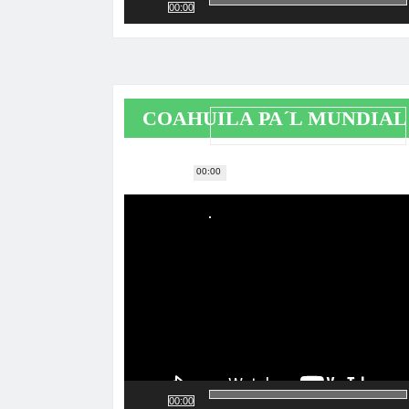
00:00
COAHUILA PA´L MUNDIAL
00:00
Reproductor
de
vídeo
00:00