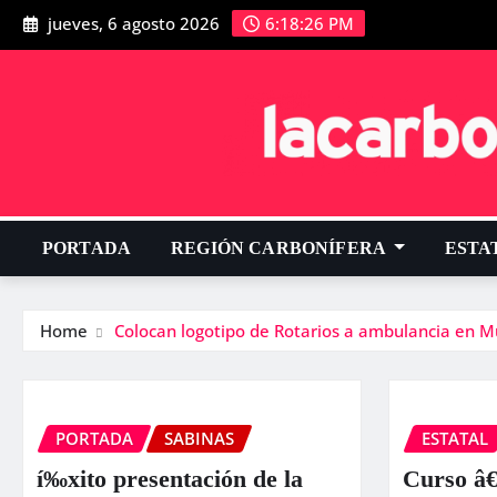
jueves, 6 agosto 2026
6:18:26 PM
PORTADA
REGIÓN CARBONÍFERA
ESTA
Home
Colocan logotipo de Rotarios a ambulancia en M
PORTADA
SABINAS
ESTATAL
í‰xito presentación de la
Curso â€