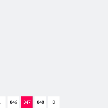
…
846
847
848