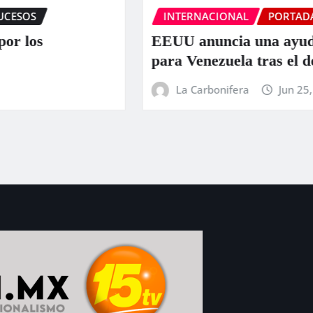
INTERNACIONAL
PORTADA
SUCESOS
EEUU anuncia una ayuda de 130 millo
para Venezuela tras el doble terremoto
La Carbonifera
Jun 25, 2026