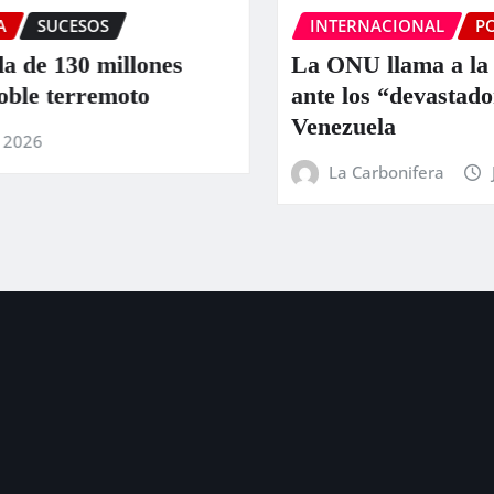
INTERNACIONAL
PORTADA
SUCESO
nes
La ONU llama a la colaboración i
ante los “devastadores” terremoto
Venezuela
La Carbonifera
Jun 25, 2026