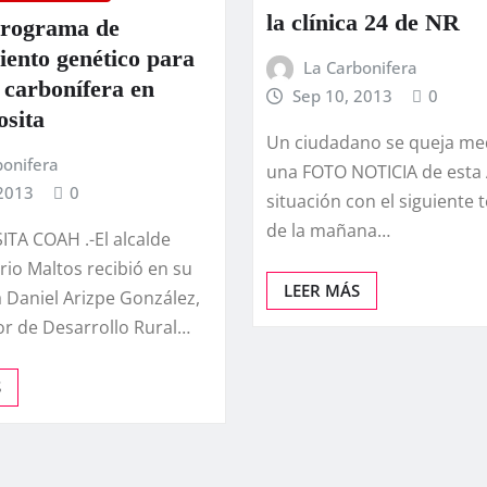
la clí­nica 24 de NR
programa de
ento genético para
La Carbonifera
 carboní­fera en
Sep 10, 2013
0
sita
Un ciudadano se queja me
bonifera
una FOTO NOTICIA de esta
 2013
0
situación con el siguiente t
de la mañana…
TA COAH .-El alcalde
io Maltos recibió en su
LEER MÁS
 Daniel Arizpe González,
r de Desarrollo Rural…
S