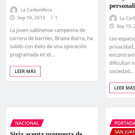
personal
La Carbonifera
Sep 10, 2013
1
La Car
Sep 10,
La joven sabinense campeona de
carrera de barriles, Briana Ibarra, ha
Los espacios
salido con éxito de una operación
privacidad,
programada en el…
encontramo
dificultan 
sociedad…
LEER MÁS
LEER MÁ
NACIONAL
PORTAD
SAN JUAN
Siria acepta propuesta de