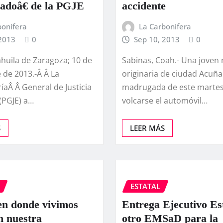
doâ€ de la PGJE
accidente
bonifera
La Carbonifera
 2013
0
Sep 10, 2013
0
oahuila de Zaragoza; 10 de
Sabinas, Coah.- Una joven
 de 2013.-Â Â La
originaria de ciudad Acuña
­aÂ Â General de Justicia
madrugada de este martes
(PGJE) a…
volcarse el automóvil…
S
LEER MÁS
ESTATAL
en donde vivimos
Entrega Ejecutivo Es
n nuestra
otro EMSaD para la