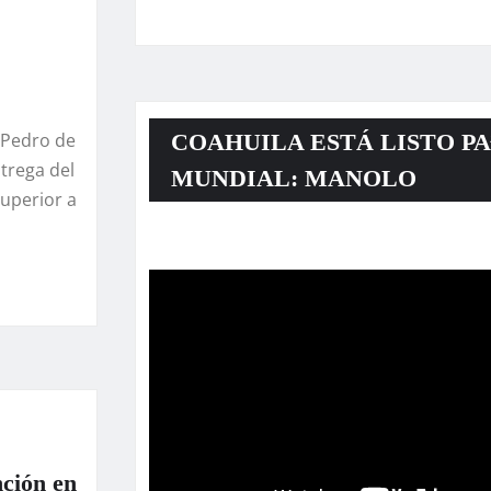
COAHUILA ESTÁ LISTO PA
 Pedro de
ntrega del
MUNDIAL: MANOLO
uperior a
Reproductor
de
vídeo
nción en