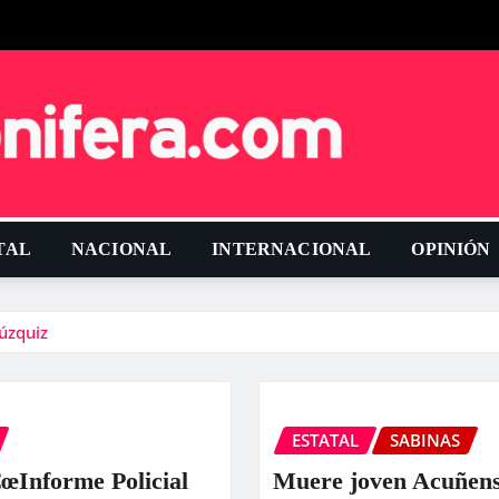
TAL
NACIONAL
INTERNACIONAL
OPINIÓN
úzquiz
ESTATAL
SABINAS
œInforme Policial
Muere joven Acuñens