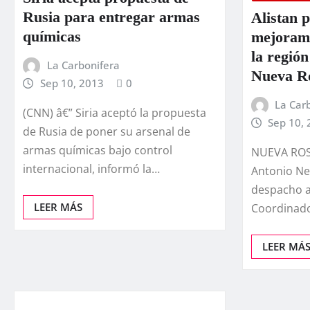
Rusia para entregar armas
Alistan 
quí­micas
mejorami
la región
La Carbonifera
Nueva Ro
Sep 10, 2013
0
La Car
(CNN) â€” Siria aceptó la propuesta
Sep 10,
de Rusia de poner su arsenal de
armas quí­micas bajo control
NUEVA ROSI
internacional, informó la…
Antonio Ner
despacho a
LEER MÁS
Coordinado
LEER MÁ