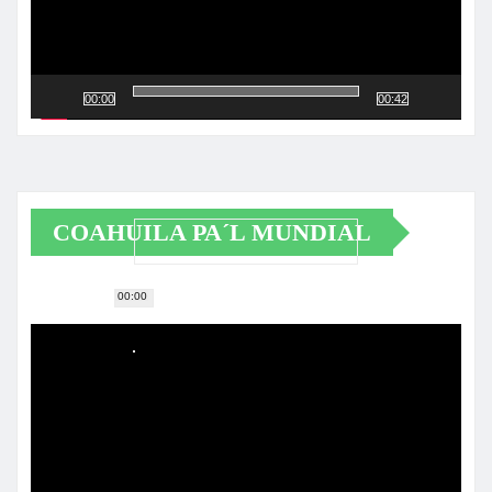
00:00
00:42
COAHUILA PA´L MUNDIAL
00:00
Reproductor
de
vídeo