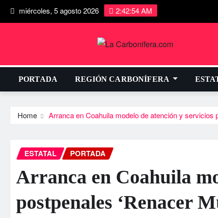
miércoles, 5 agosto 2026
2:42:54 AM
PORTADA
REGIÓN CARBONÍFERA
ESTA
Home
Arranca en Coahuila modelo de atención y servicios 
ESTATAL
PORTADA
Arranca en Coahuila mod
postpenales ‘Renacer M