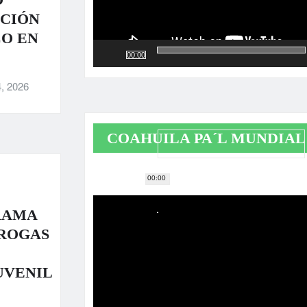
ACIÓN
CO EN
00:00
, 2026
COAHUILA PA´L MUNDIAL
00:00
Reproductor
de
RAMA
vídeo
DROGAS
UVENIL