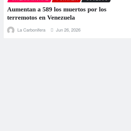
EEUU anuncia una ayuda de 130 mi
para Venezuela tras el doble terrem
La Carbonifera
Jun 25, 2026