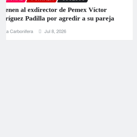
Aumentan a 589 los muertos por los
terremotos en Venezuela
La Carbonifera
Jun 26, 2026