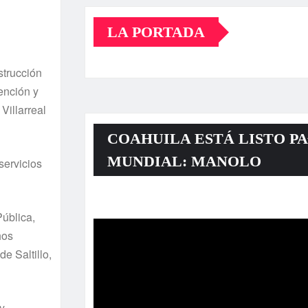
LA PORTADA
strucción
ención y
Villarreal
COAHUILA ESTÁ LISTO PA
MUNDIAL: MANOLO
servicios
Reproductor
Pública,
de
hos
vídeo
e Saltillo,
y