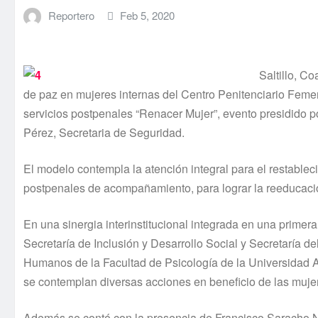
Reportero
Feb 5, 2020
Saltillo, C
de paz en mujeres internas del Centro Penitenciario Femen
servicios postpenales “Renacer Mujer”, evento presidido por
Pérez, Secretaria de Seguridad.
El modelo contempla la atención integral para el restablec
postpenales de acompañamiento, para lograr la reeducación
En una sinergia interinstitucional integrada en una primer
Secretaría de Inclusión y Desarrollo Social y Secretaría 
Humanos de la Facultad de Psicología de la Universidad Au
se contemplan diversas acciones en beneficio de las muje
Además se contó con la presencia de Francisco Saracho Nav