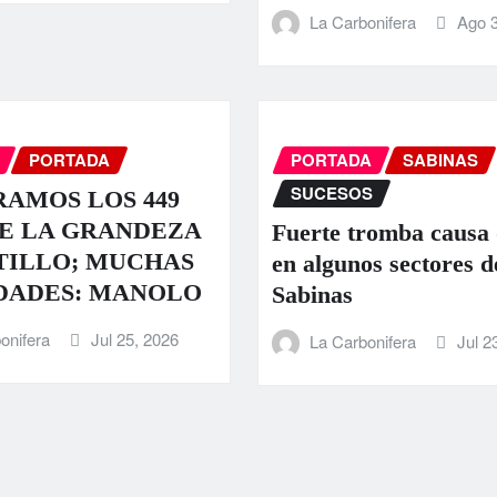
La Carbonifera
Ago 3
PORTADA
PORTADA
SABINAS
SUCESOS
AMOS LOS 449
E LA GRANDEZA
Fuerte tromba causa
TILLO; MUCHAS
en algunos sectores d
DADES: MANOLO
Sabinas
onifera
Jul 25, 2026
La Carbonifera
Jul 2