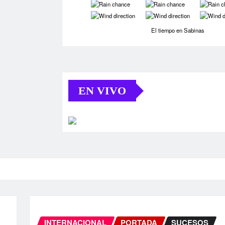
-
-
-
-
-
-
El tiempo en Sabinas
EN VIVO
S
INTERNACIONAL
PORTADA
SU