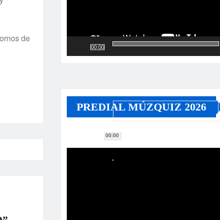
tornos de
00:00
PREDIAL MÚZQUIZ 2026
00:00
Reproductor
de
vídeo
O”