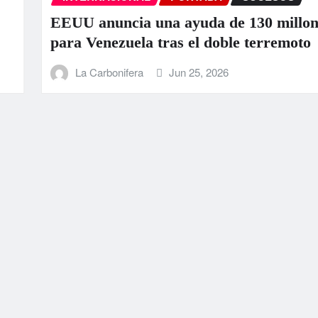
llones
La ONU llama a la colaboració
oto
ante los “devastadores” terrem
Venezuela
La Carbonifera
Jun 25, 2026