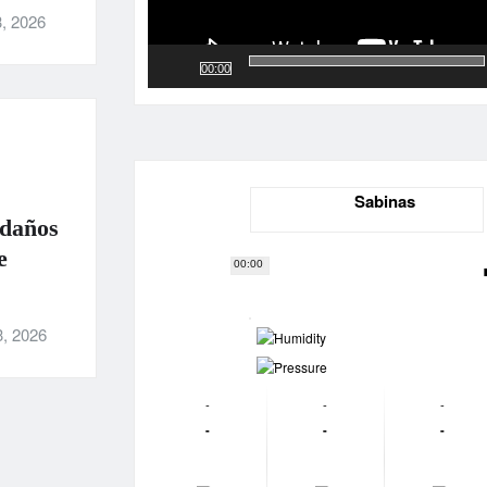
, 2026
00:00
Sabinas
 daños
e
00:00
-
3, 2026
-
-
-
-
-
-
-