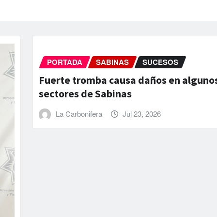
NACIONAL
PORTADA
SUCESOS
os
Detienen al exdirector de Peme
Rodríguez Padilla por agredir a
La Carbonifera
Jul 8, 2026