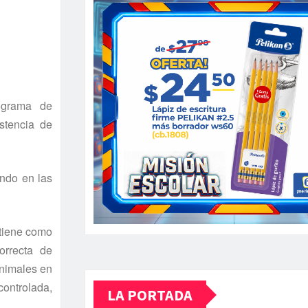
ograma de
istencia de
ando en las
 tiene como
orrecta de
animales en
ontrolada,
LA PORTADA