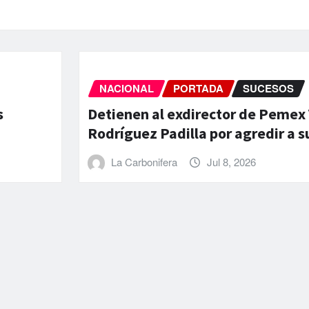
INTERNACIONAL
PORTADA
x Víctor
Aumentan a 589 los muerto
 su pareja
terremotos en Venezuela
La Carbonifera
Jun 26, 2026