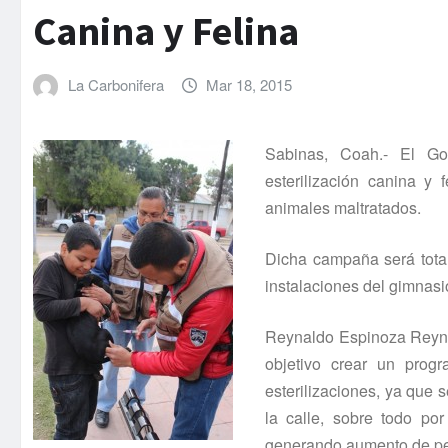
Canina y Felina
La Carbonifera
Mar 18, 2015
Sabinas, Coah.- El G
esterilización canina y 
animales maltratados.
Dicha campaña será total
instalaciones del gimnasi
Reynaldo Espinoza Reyna,
objetivo crear un prog
esterilizaciones, ya que 
la calle, sobre todo p
generando aumento de per