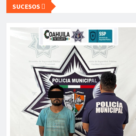
SUCESOS
PORTADA
SABINAS
SUCESOS
Fuerte tromba causa daños en algun
sectores de Sabinas
La Carbonifera
Jul 23, 2026