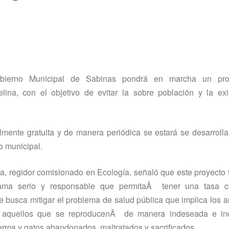
obierno Municipal de Sabinas pondrá en marcha un pr
felina, con el objetivo de evitar la sobre población y la ex
mente gratuita y de manera periódica se estará se desarroll
o municipal.
 regidor comisionado en Ecologí­a, señaló que este proyecto
rama serio y responsable que permitaÂ tener una tasa c
se busca mitigar el problema de salud pública que implica los 
or aquellos que se reproducenÂ de manera indeseada e inc
ros y gatos abandonados, maltratados y sacrificados.