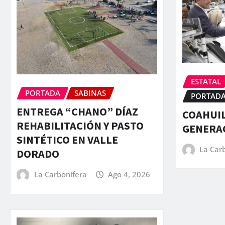
ESTATAL
PORTADA
SABINAS
PORTAD
ENTREGA “CHANO” DÍAZ
COAHUIL
REHABILITACIÓN Y PASTO
GENERA
SINTÉTICO EN VALLE
La Car
DORADO
La Carbonifera
Ago 4, 2026