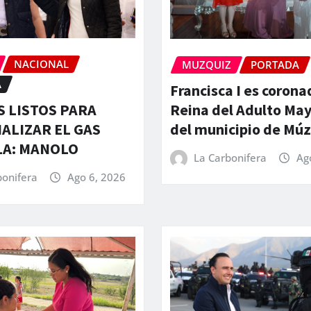
NACIONAL
MUZQUIZ
PORTADA
A
Francisca I es corona
Reina del Adulto Ma
 LISTOS PARA
del municipio de Mú
ALIZAR EL GAS
LA: MANOLO
La Carbonifera
Ag
bonifera
Ago 6, 2026