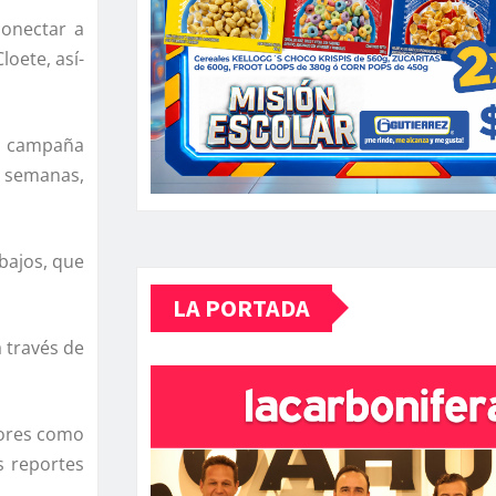
conectar a
loete, así­
na campaña
s semanas,
abajos, que
LA PORTADA
 través de
tores como
s reportes