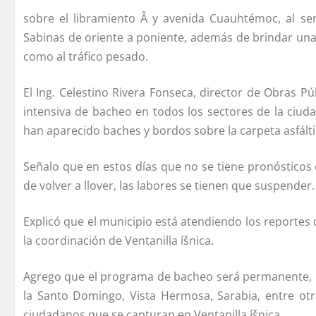
sobre el libramiento Â y avenida Cuauhtémoc, al ser
Sabinas de oriente a poniente, además de brindar una ru
como al tráfico pesado.
El Ing. Celestino Rivera Fonseca, director de Obras 
intensiva de bacheo en todos los sectores de la ciudad
han aparecido baches y bordos sobre la carpeta asfálti
Señalo que en estos dí­as que no se tiene pronósticos d
de volver a llover, las labores se tienen que suspender.
Explicó que el municipio está atendiendo los reportes 
la coordinación de Ventanilla íšnica.
Agrego que el programa de bacheo será permanente, po
la Santo Domingo, Vista Hermosa, Sarabia, entre otr
ciudadanos que se capturan en Ventanilla íšnica.