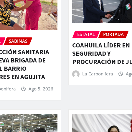
ESTATAL
PORTADA
A
SABINAS
COAHUILA LÍDER EN
CCIÓN SANITARIA
SEGURIDAD Y
LEVA BRIGADA DE
PROCURACIÓN DE JU
L BARRIO
La Carbonifera
Ag
ES EN AGUJITA
bonifera
Ago 5, 2026