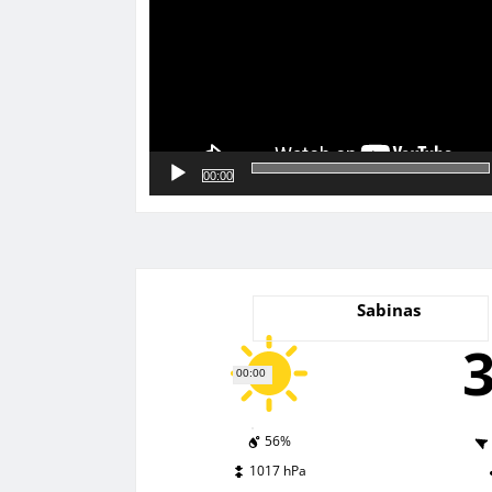
00:00
Sabinas
00:00
56%
1017 hPa