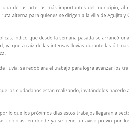
 una de las arterias más importantes del municipio, al 
ta alterna para quienes se dirigen a la villa de Agujita y C
Públicas, í­ndico que desde la semana pasada se arrancó u
, ya que a raí­z de las intensas lluvias durante las última
ca.
e lluvia, se redoblara el trabajo para logra avanzar los tr
que los ciudadanos están realizando, invitándolos hacerlo a
r lo que los próximos dí­as estos trabajos llegaran a sec
as colonias, en donde ya se tiene un aviso previo por lo