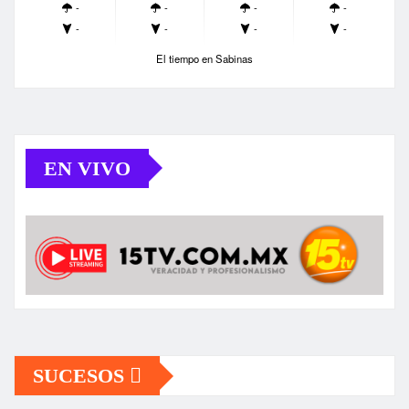
-
-
-
-
-
-
-
-
El tiempo en Sabinas
EN VIVO
SUCESOS