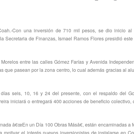
Coah.-Con una inversión de 710 mil pesos, se dio inicio al
e la Secretaria de Finanzas, Ismael Ramos Flores presidió este
a Morelos entre las calles Gómez Farí­as y Avenida Independen
tas que pasean por la zona centro, lo cual además gracias al a
dí­as seis, 10, 16 y 24 del presente, con el respaldo del G
ira iniciará o entregará 400 acciones de beneficio colectivo,
Jornada â€œEn un Dí­a 100 Obras Másâ€, están encaminadas a fo
 motivar el interés nuevos inversionistas de instalarse en C