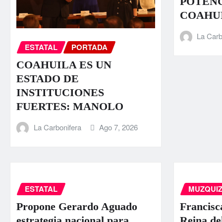
POTENC
COAHU
La Carb
ESTATAL
PORTADA
COAHUILA ES UN
ESTADO DE
INSTITUCIONES
FUERTES: MANOLO
La Carbonifera
Ago 7, 2026
ESTATAL
MUZQUI
Propone Gerardo Aguado
Francisc
estrategia nacional para
Reina de