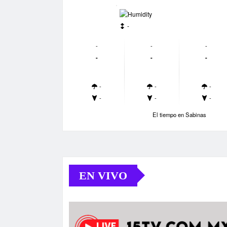
-
-
-
-
-
-
-
-
-
-
-
-
-
-
El tiempo en Sabinas
EN VIVO