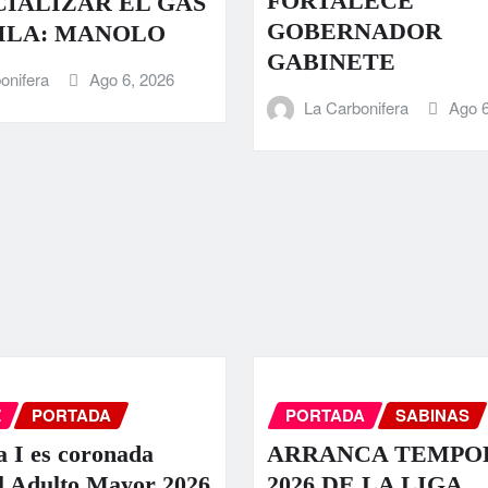
FORTALECE
IALIZAR EL GAS
GOBERNADOR
ILA: MANOLO
GABINETE
onifera
Ago 6, 2026
La Carbonifera
Ago 6
Z
PORTADA
PORTADA
SABINAS
a I es coronada
ARRANCA TEMPO
l Adulto Mayor 2026
2026 DE LA LIGA