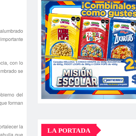
 alumbrado
 importante
cia, con lo
lumbrado se
obierno del
 que forman
rtalecer la
LA PORTADA
oahuila que