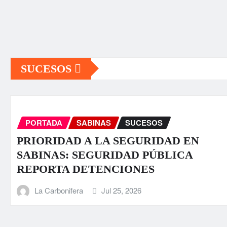
SUCESOS
SABINAS
SUCESOS
PO
DAD A LA SEGURIDAD EN
Fuer
S: SEGURIDAD PÚBLICA
sect
A DETENCIONES
L
nifera
Jul 25, 2026