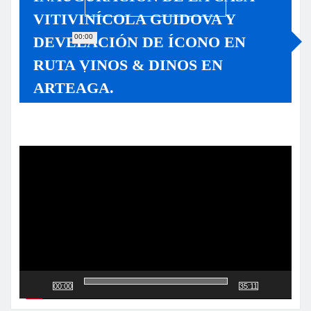
VITIVINÍCOLA GUIDOVA Y
00:00
DEVELACIÓN DE ÍCONO EN
RUTA VINOS & DINOS EN
ARTEAGA.
Reproductor
de
vídeo
00:00
35:11