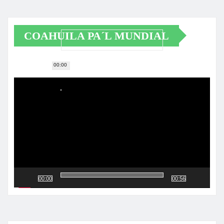
COAHUILA PA´L MUNDIAL
00:00
Reproductor
de
vídeo
00:00
00:56