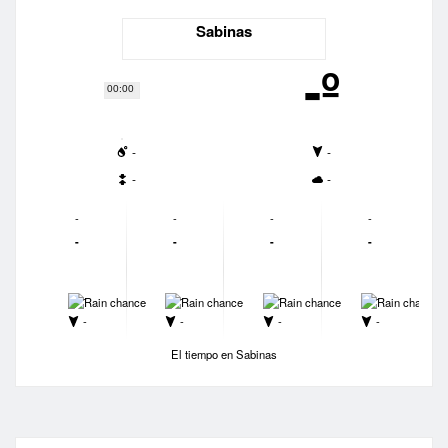
Sabinas
-º
00:00
-
-
-
-
-
-
-
-
-
-
-
-
-
-
-
-
-
-
-
-
El tiempo en Sabinas