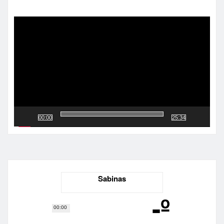
Reproductor
de
vídeo
00:00
25:34
Sabinas
-º
00:00