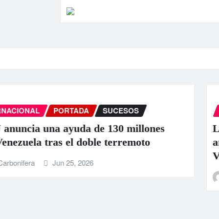
INTERNACIONAL
PORTADA
SUCE
ones
La ONU llama a la colaboración 
o
ante los “devastadores” terremot
Venezuela
La Carbonifera
Jun 25, 2026