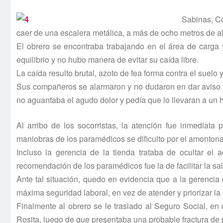
Sabinas, C
caer de una escalera metálica, a más de ocho metros de al
El obrero se encontraba trabajando en el área de carga 
equilibrio y no hubo manera de evitar su caí­da libre.
La caí­da resulto brutal, azoto de fea forma contra el suelo
Sus compañeros se alarmaron y no dudaron en dar aviso y 
no aguantaba el agudo dolor y pedí­a que lo llevaran a un h
Al arribo de los socorristas, la atención fue inmedia
maniobras de los paramédicos se dificulto por el amontona
Incluso la gerencia de la tienda trataba de ocultar el 
recomendación de los paramédicos fue la de facilitar la sal
Ante tal situación, quedo en evidencia que a la gerenci
máxima seguridad laboral, en vez de atender y priorizar la
Finalmente al obrero se le traslado al Seguro Social, en
Rosita, luego de que presentaba una probable fractura de 