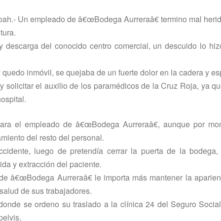
oah.- Un empleado de â€œBodega Aurreraâ€ termino mal herid
tura.
y descarga del conocido centro comercial, un descuido lo hiz
 y quedo inmóvil, se quejaba de un fuerte dolor en la cadera y es
solicitar el auxilio de los paramédicos de la Cruz Roja, ya qu
ospital.
ta para el empleado de â€œBodega Aurreraâ€, aunque por mo
miento del resto del personal.
accidente, luego de pretendí­a cerrar la puerta de la bodega
ida y extracción del paciente.
a de â€œBodega Aurreraâ€ le importa más mantener la aparie
 salud de sus trabajadores.
 donde se ordeno su traslado a la clí­nica 24 del Seguro Soci
pelvis.