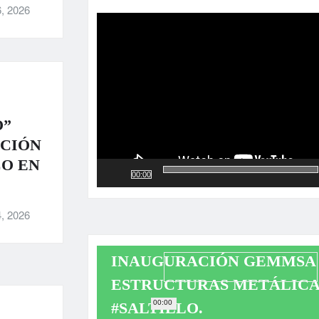
Reproductor
, 2026
de
vídeo
O”
ACIÓN
CO EN
00:00
, 2026
INAUGURACIÓN GEMMSA 
ESTRUCTURAS METÁLICA
00:00
#SALTILLO.