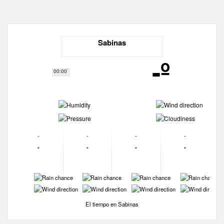
Sabinas
-º
00:00
-
-
-
-
-
-
-
-
-
-
-
-
-
-
-
-
-
-
-
-
El tiempo en Sabinas