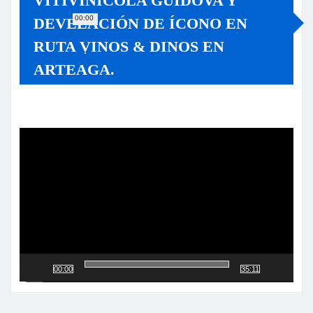
VITIVINÍCOLA GUIDOVA Y
00:00
DEVELACIÓN DE ÍCONO EN
RUTA VINOS & DINOS EN
ARTEAGA.
Reproductor
de
vídeo
00:00
35:11