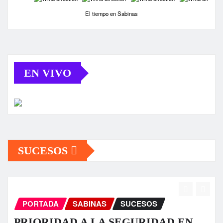
El tiempo en Sabinas
EN VIVO
SUCESOS
UCESOS
PORTADA
SABINAS
S
EGURIDAD EN
Fuerte tromba causa dañ