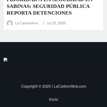
AD PÚBLICA
sectores de Sabinas
ONES
La Carbonifera
Jul 23, 2
026
Copyright © 2025 | LaCarbonifera.com
Inicio