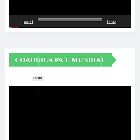
00:00
00:42
COAHUILA PA´L MUNDIAL
00:00
Reproductor
de
vídeo