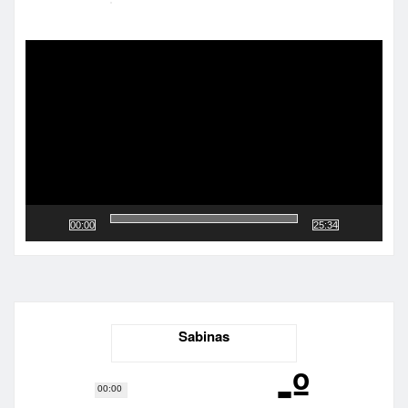
Reproductor
de
vídeo
00:00
25:34
Sabinas
-º
00:00