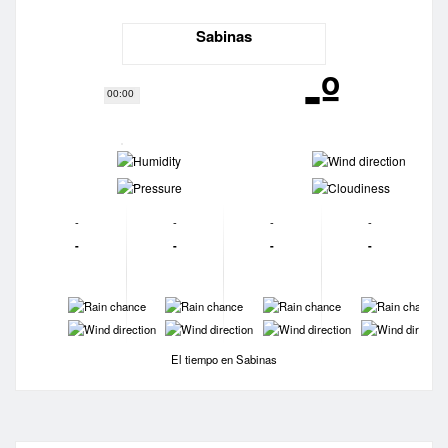
Sabinas
-º
00:00
-
-
-
-
-
-
-
-
-
-
-
-
-
-
-
-
-
-
-
-
El tiempo en Sabinas