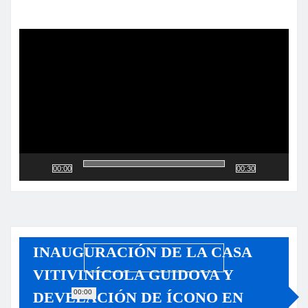
Reproductor
de
vídeo
00:00
00:30
INAUGURACIÓN DE LA CASA
VITIVINÍCOLA GUIDOVA Y
00:00
DEVELACIÓN DE ÍCONO EN