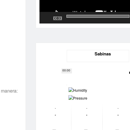
00:00
Sabinas
00:00
-
e manera:
-
-
-
-
-
-
-