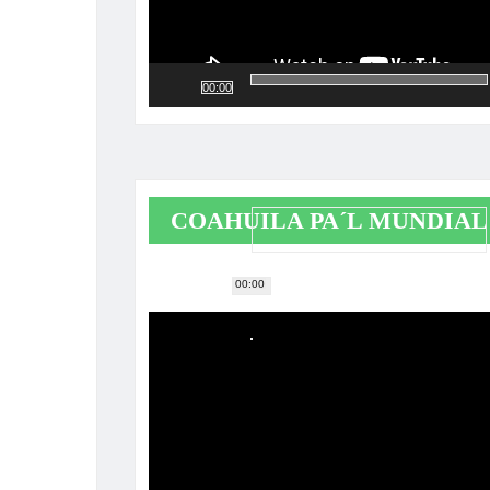
00:00
COAHUILA PA´L MUNDIAL
00:00
Reproductor
de
vídeo