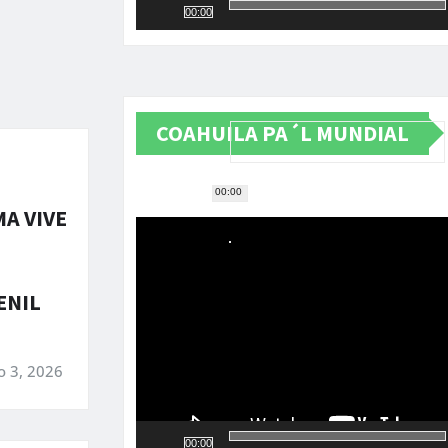
00:00
COAHUILA PA´L MUNDIAL
00:00
Reproductor
A VIVE
de
vídeo
ENIL
o 3, 2026
00:00