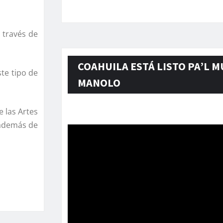
 través de
COAHUILA ESTÁ LISTO PA’L M
te tipo de
MANOLO
e las Artes
Reproductor
 además de
de
vídeo