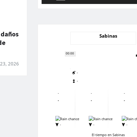
 daños
Sabinas
de
00:00
 23, 2026
-
-
-
-
-
-
-
-
-
-
-
-
-
-
El tiempo en Sabinas