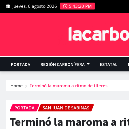
jueves, 6 agosto 2026
5:43:21 PM
PORTADA
REGIÓN CARBONÍFERA
ESTATAL
Home
Terminó la maroma a ritmo de tí­teres
PORTADA
SAN JUAN DE SABINAS
Terminó la maroma a rit