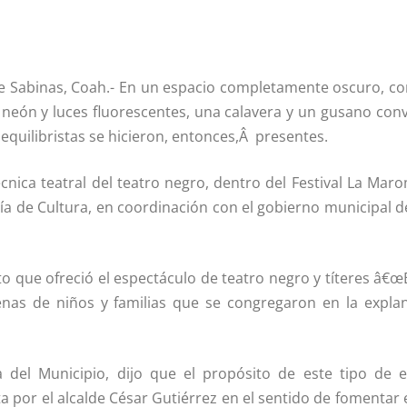
e Sabinas, Coah.- En un espacio completamente oscuro, co
 neón y luces fluorescentes, una calavera y un gusano convi
quilibristas se hicieron, entonces,Â presentes.
écnica teatral del teatro negro, dentro del Festival La Mar
rí­a de Cultura, en coordinación con el gobierno municipal 
o que ofreció el espectáculo de teatro negro y tí­teres â€œ
nas de niños y familias que se congregaron en la expla
a del Municipio, dijo que el propósito de este tipo de 
sta por el alcalde César Gutiérrez en el sentido de fomentar