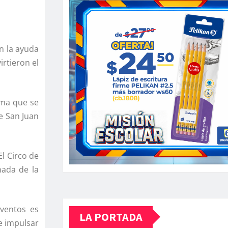
n la ayuda
rtieron el
oma que se
de San Juan
El Circo de
nada de la
eventos es
LA PORTADA
 e impulsar