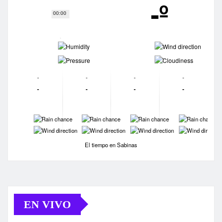
-º
00:00
-
-
-
-
-
-
-
-
-
-
-
-
-
-
-
-
-
-
-
-
El tiempo en Sabinas
EN VIVO