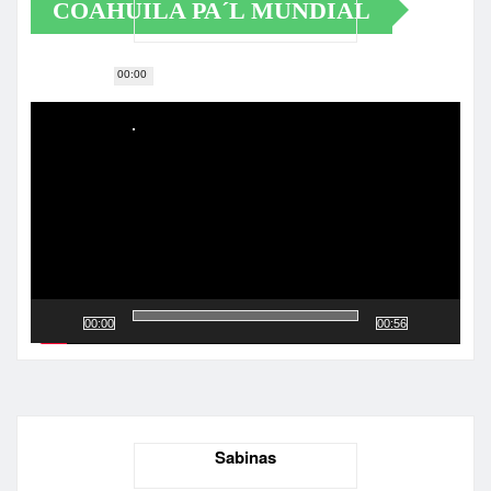
COAHUILA PA´L MUNDIAL
00:00
Reproductor
de
vídeo
00:00
00:56
Sabinas