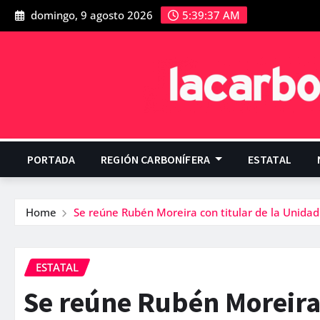
domingo, 9 agosto 2026
5:39:37 AM
PORTADA
REGIÓN CARBONÍFERA
ESTATAL
Home
Se reúne Rubén Moreira con titular de la Unida
ESTATAL
Se reúne Rubén Moreira 