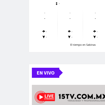
-
-
-
-
-
-
-
-
-
-
-
-
-
El tiempo en Sabinas
EN VIVO