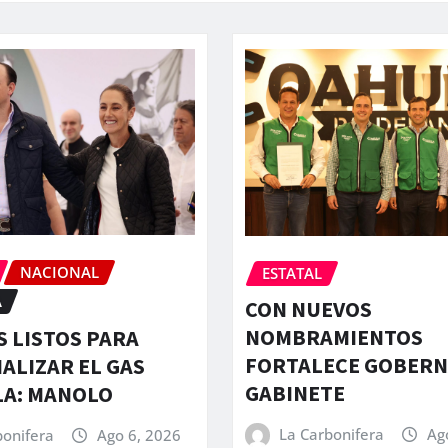
NACIONAL
ESTATAL
A
CON NUEVOS
NOMBRAMIENTOS
 LISTOS PARA
FORTALECE GOBER
ALIZAR EL GAS
GABINETE
LA: MANOLO
La Carbonifera
Ag
bonifera
Ago 6, 2026