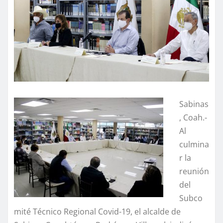
Sabinas
, Coah.-
Al
culmina
r la
reunión
del
Subco
mité Técnico Regional Covid-19, el alcalde de