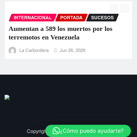
INTERNACIONAL
PORTADA
SUCESOS
EEUU anuncia una ayuda de 130
millones para Venezuela tras el doble
terremoto
La Carbonifera
Jun 25, 2026
¿Cómo puedo ayudarte?