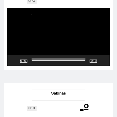
00:00
Reproductor
de
vídeo
00:00
00:56
Sabinas
-º
00:00