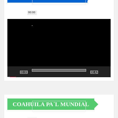
00:00
Reproductor
de
vídeo
00:00
00:42
COAHUILA PA´L MUNDIAL