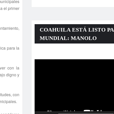
unicipales
a el primer
untamiento,
COAHUILA ESTÁ LISTO PA
MUNDIAL: MANOLO
ica para la
Reproductor
de
ver con la
vídeo
ajo digno y
itudes, con
nicipales.