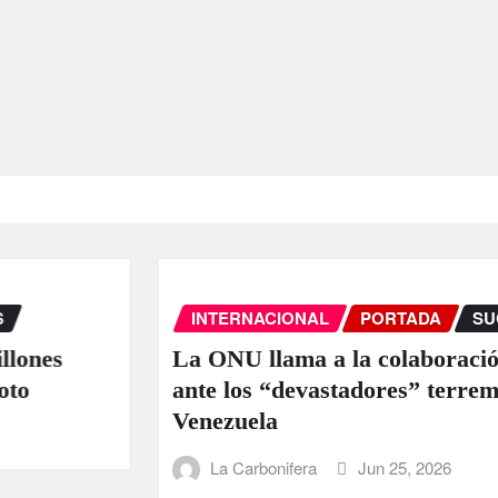
INTERNACIONAL
PORTADA
SUCE
nes
La ONU llama a la colaboración i
ante los “devastadores” terremoto
Venezuela
La Carbonifera
Jun 25, 2026