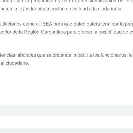
inuará con la preparación y con la profesionalización de los
marca la ley y dar una atención de calidad a la ciudadaní­a.
stituciones como el IEEA para que quien quiera terminar la prep
ior de la Región Carboní­fera para ofrecer la posibilidad de e
tencias laborales que se pretende impartir a los funcionarios; lo
o al ciudadano.