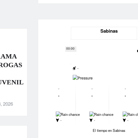
Sabinas
00:00
RAMA
DROGAS
-
-
UVENIL
-
-
-
-
-
-
, 2026
-
-
-
-
-
-
El tiempo en Sabinas