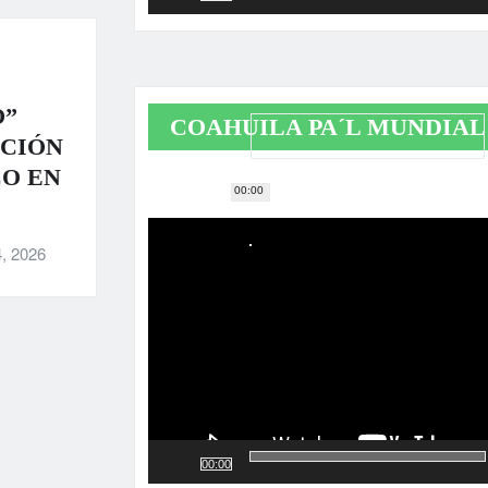
O”
COAHUILA PA´L MUNDIAL
ACIÓN
CO EN
00:00
Reproductor
de
, 2026
vídeo
00:00