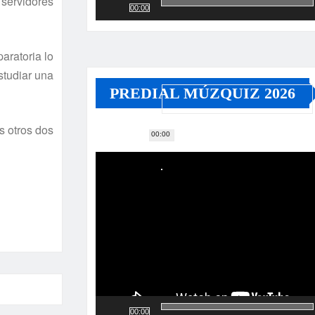
 servidores
00:00
aratoria lo
studiar una
PREDIAL MÚZQUIZ 2026
s otros dos
00:00
Reproductor
de
vídeo
00:00