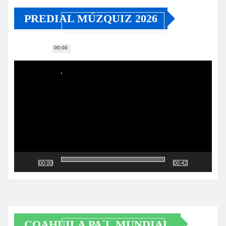
PREDIAL MÚZQUIZ 2026
00:00
Reproductor
de
vídeo
00:00
00:42
COAHUILA PA´L MUNDIAL