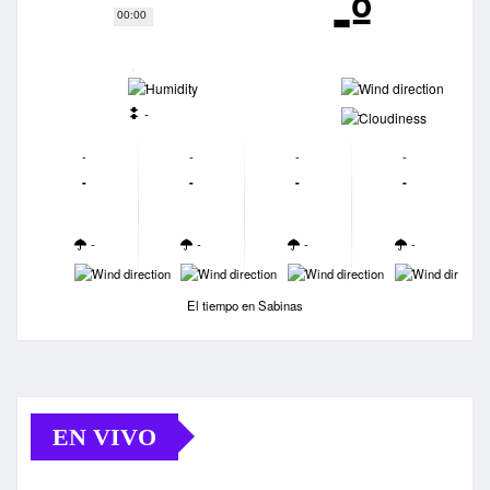
-º
00:00
-
-
-
-
-
-
-
-
-
-
-
-
-
-
-
-
-
-
-
-
El tiempo en Sabinas
EN VIVO