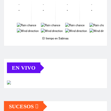
-
-
-
-
-
-
-
-
-
-
-
-
-
-
-
-
El tiempo en Sabinas
EN VIVO
SUCESOS