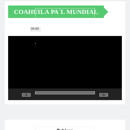
COAHUILA PA´L MUNDIAL
00:00
Reproductor
de
vídeo
00:00
00:56