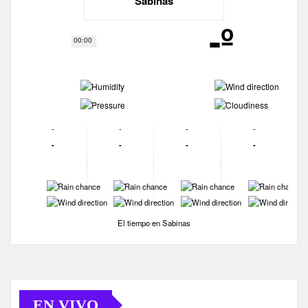
Sabinas
-º
00:00
-
-
-
-
-
-
-
-
-
-
-
-
-
-
-
-
-
-
-
-
El tiempo en Sabinas
EN VIVO