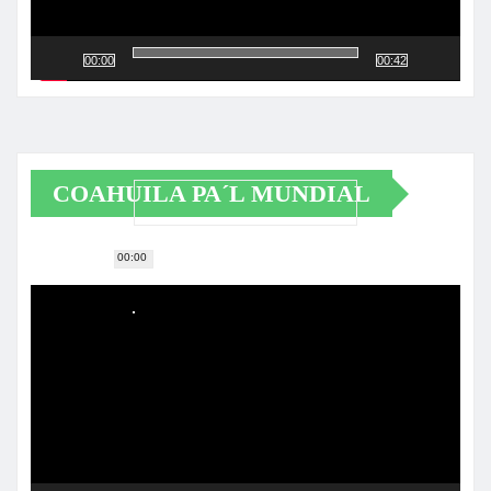
00:00
00:42
COAHUILA PA´L MUNDIAL
00:00
Reproductor
de
vídeo