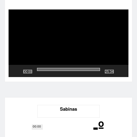
Reproductor
de
vídeo
00:00
25:34
Sabinas
-º
00:00