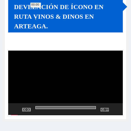
00:00
DEVELACIÓN DE ÍCONO EN
RUTA VINOS & DINOS EN
ARTEAGA.
Reproductor
de
vídeo
00:00
35:11