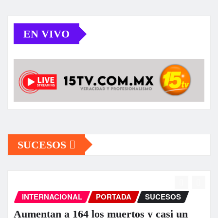
EN VIVO
SUCESOS
L
PORTADA
SUCESOS
ESTATAL
POR
4 los muertos y casi un
GOBIERNO D