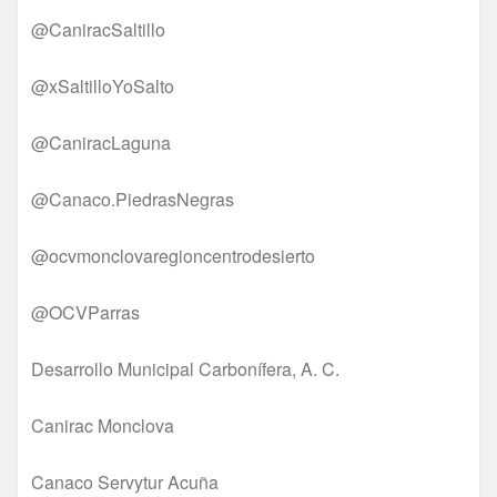
@CaniracSaltillo
@xSaltilloYoSalto
@CaniracLaguna
@Canaco.PiedrasNegras
@ocvmonclovaregioncentrodesierto
@OCVParras
Desarrollo Municipal Carbonífera, A. C.
Canirac Monclova
Canaco Servytur Acuña