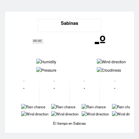
Sabinas
-º
00:00
-
-
-
-
-
-
-
-
-
-
-
-
-
-
-
-
-
-
-
-
El tiempo en Sabinas