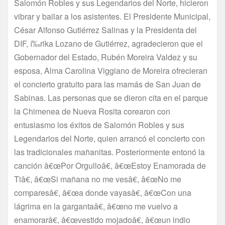
Salomón Robles y sus Legendarios del Norte, hicieron
vibrar y bailar a los asistentes. El Presidente Municipal,
César Alfonso Gutiérrez Salinas y la Presidenta del
DIF, í‰rika Lozano de Gutiérrez, agradecieron que el
Gobernador del Estado, Rubén Moreira Valdez y su
esposa, Alma Carolina Viggiano de Moreira ofrecieran
el concierto gratuito para las mamás de San Juan de
Sabinas. Las personas que se dieron cita en el parque
la Chimenea de Nueva Rosita corearon con
entusiasmo los éxitos de Salomón Robles y sus
Legendarios del Norte, quien arrancó el concierto con
las tradicionales mañanitas. Posteriormente entonó la
canción â€œPor Orgulloâ€, â€œEstoy Enamorada de
Tiâ€, â€œSi mañana no me vesâ€, â€œNo me
comparesâ€, â€œa donde vayasâ€, â€œCon una
lágrima en la gargantaâ€, â€œno me vuelvo a
enamorarâ€, â€œvestido mojadoâ€, â€œun indio