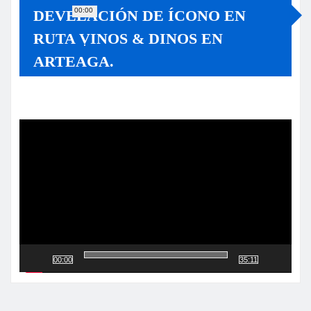
00:00
DEVELACIÓN DE ÍCONO EN
RUTA VINOS & DINOS EN
ARTEAGA.
Reproductor
de
vídeo
00:00
35:11