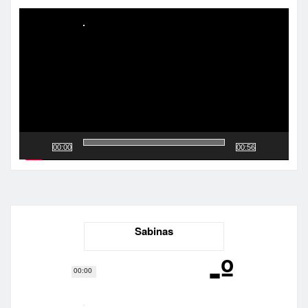
de
vídeo
00:00
00:56
Sabinas
-º
00:00