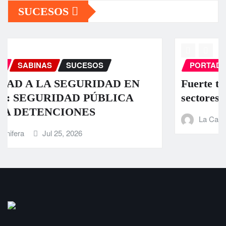
SUCESOS
PORTADA
SABINAS
SUCESOS
Fuerte tromba causa daños en algunos
sectores de Sabinas
La Carbonifera
Jul 23, 2026