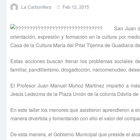
La Carbonifera
Feb 12, 2015
San Juan d
orientación, expresión y formación en la cultura por medio 
Casa de la Cultura Marí­a del Pilar Tijerina de Guadiana de e
Estas acciones buscan frenar los problemas sociales de
familiar, pandillerismo, drogadicción, narcomenudeo, dese
El Profesor Juan Manuel Muñoz Martí­nez impartió a más
Jesús Ledezma de la Plaza Unión de la colonia Dávila de 
En este taller los menores que asistieron aprendieron a elab
manera divertida y fomentando con ello el valor del compa
De esta manera, el Gobierno Municipal que preside el alc