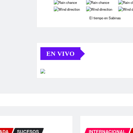
-
-
-
-
-
-
El tiempo en Sabinas
EN VIVO
INTERNACIONAL
PORTADA
SUCE