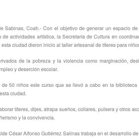
e Sabinas, Coah.- Con el objetivo de generar un espacio de 
de actividades artí­stica, la Secretarí­a de Cultura en coordina
sta ciudad dieron inicio al taller artesanal de tí­teres para niño
rivados de la pobreza y la violencia como marginación, desi
mpleo y deserción escolar.
 de 50 niños este curso que se llevó a cabo en la bibliotec
esta ciudad.
orar tí­teres, dijes, atrapa sueños, collares, pulsera y otros a
ñerismo y la convivencia.
alde César Alfonso Gutiérrez Salinas trabaja en el desarrollo 