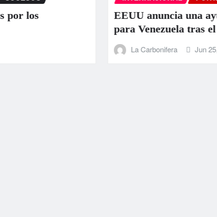
EEUU anuncia una ayuda de 130 millo
para Venezuela tras el doble terremoto
La Carbonifera
Jun 25, 2026