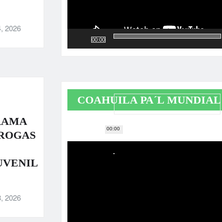
, 2026
00:00
COAHUILA PA´L MUNDIAL
RAMA
00:00
Reproductor
DROGAS
de
vídeo
UVENIL
, 2026