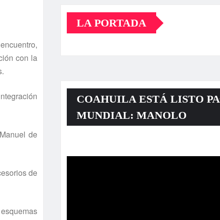
LA PORTADA
encuentro,
ción con la
s.
ntegración
COAHUILA ESTÁ LISTO PA
MUNDIAL: MANOLO
a Manuel de
Reproductor
de
ccesorios de
vídeo
de esquemas