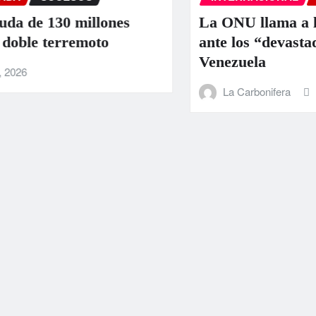
nes
La ONU llama a la colaboración i
ante los “devastadores” terremot
Venezuela
La Carbonifera
Jun 25, 2026