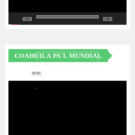
00:00
00:42
COAHUILA PA´L MUNDIAL
00:00
Reproductor
de
vídeo