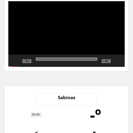
de
vídeo
00:00
25:34
Sabinas
-º
00:00