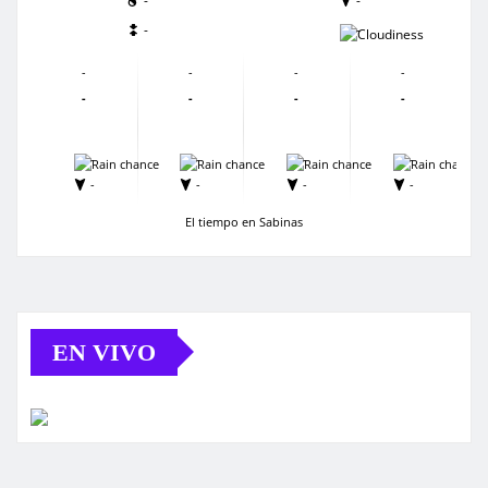
-
-
-
-
-
-
-
-
-
-
-
-
-
-
-
-
-
-
-
-
El tiempo en Sabinas
EN VIVO