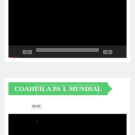
vídeo
00:00
00:42
COAHUILA PA´L MUNDIAL
00:00
Reproductor
de
vídeo