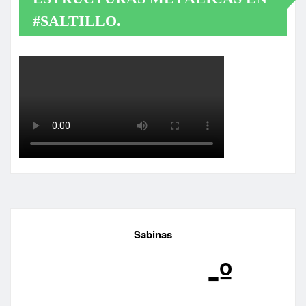
#SALTILLO.
Sabinas
-º