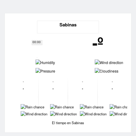
Sabinas
-º
00:00
-
-
-
-
-
-
-
-
-
-
-
-
-
-
-
-
-
-
-
-
El tiempo en Sabinas