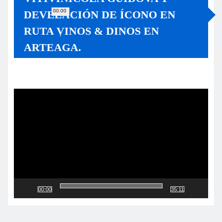
00:00
DEVELACIÓN DE ÍCONO EN
RUTA VINOS & DINOS EN
ARTEAGA.
Reproductor
de
vídeo
00:00
35:11