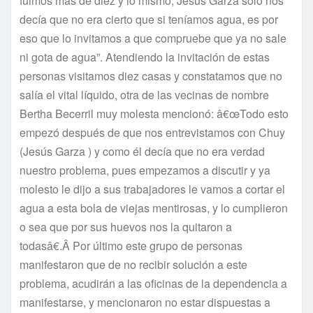
fuimos más de diez y lo mismo, Jesús Garza solo nos
decí­a que no era cierto que si tení­amos agua, es por
eso que lo invitamos a que compruebe que ya no sale
ni gota de agua”. Atendiendo la invitación de estas
personas visitamos diez casas y constatamos que no
salí­a el vital lí­quido, otra de las vecinas de nombre
Bertha Becerril muy molesta mencionó: â€œTodo esto
empezó después de que nos entrevistamos con Chuy
(Jesús Garza ) y como él decí­a que no era verdad
nuestro problema, pues empezamos a discutir y ya
molesto le dijo a sus trabajadores le vamos a cortar el
agua a esta bola de viejas mentirosas, y lo cumplieron
o sea que por sus huevos nos la quitaron a
todasâ€.Â Por último este grupo de personas
manifestaron que de no recibir solución a este
problema, acudirán a las oficinas de la dependencia a
manifestarse, y mencionaron no estar dispuestas a