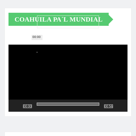
COAHUILA PA´L MUNDIAL
00:00
Reproductor
de
vídeo
00:00
00:56