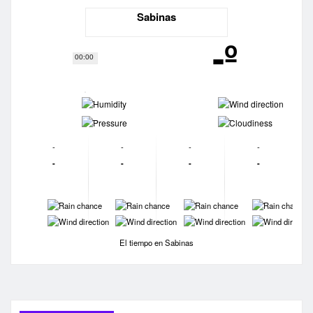
Sabinas
-º
00:00
-
-
-
-
-
-
-
-
-
-
-
-
-
-
-
-
-
-
-
-
El tiempo en Sabinas