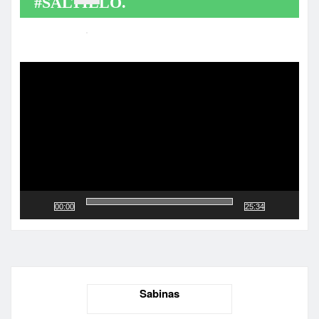
#SALTILLO.
Reproductor
de
vídeo
00:00
25:34
Sabinas