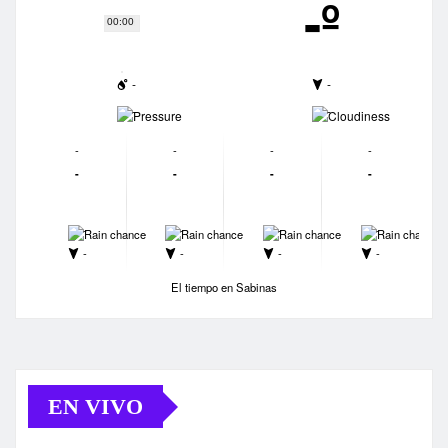
-º
00:00
-
-
-
-
-
-
-
-
-
-
-
-
-
-
-
-
-
-
-
-
El tiempo en Sabinas
EN VIVO