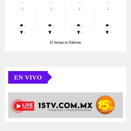
-
-
-
-
-
-
-
-
-
-
-
-
-
-
-
-
El tiempo en Sabinas
EN VIVO