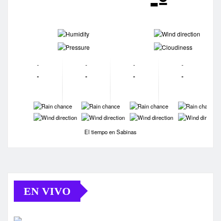
-º
-
-
-
-
-
-
-
-
-
-
-
-
-
-
-
-
-
-
-
-
El tiempo en Sabinas
EN VIVO