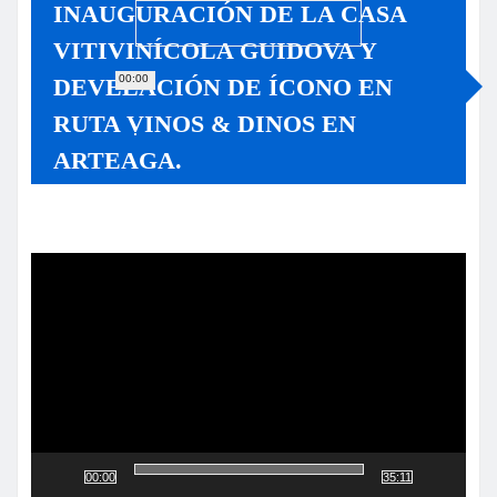
INAUGURACIÓN DE LA CASA
VITIVINÍCOLA GUIDOVA Y
00:00
DEVELACIÓN DE ÍCONO EN
RUTA VINOS & DINOS EN
ARTEAGA.
Reproductor
de
vídeo
00:00
35:11