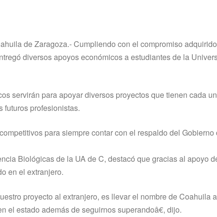
oahuila de Zaragoza.- Cumpliendo con el compromiso adquirido
ntregó diversos apoyos económicos a estudiantes de la Univer
cos servirán para apoyar diversos proyectos que tienen cada un
 futuros profesionistas.
 competitivos para siempre contar con el respaldo del Gobierno 
iencia Biológicas de la UA de C, destacó que gracias al apoyo d
 en el extranjero.
stro proyecto al extranjero, es llevar el nombre de Coahuila a
 en el estado además de seguirnos superandoâ€, dijo.