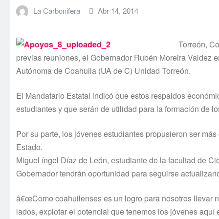
La Carbonifera
Abr 14, 2014
Torreón, C
previas reuniones, el Gobernador Rubén Moreira Valdez e
Autónoma de Coahuila (UA de C) Unidad Torreón.
El Mandatario Estatal indicó que estos respaldos económi
estudiantes y que serán de utilidad para la formación de los
Por su parte, los jóvenes estudiantes propusieron ser más
Estado.
Miguel íngel Dí­az de León, estudiante de la facultad de C
Gobernador tendrán oportunidad para seguirse actualizando
â€œComo coahuilenses es un logro para nosotros llevar nue
lados, explotar el potencial que tenemos los jóvenes aquí­