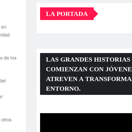
LA PORTADA
 en
sidad
o de los
LAS GRANDES HISTORIAS
COMIENZAN CON JÓVENE
ATREVEN A TRANSFORMA
del
ENTORNO.
el
Reproductor
de
 otros
vídeo