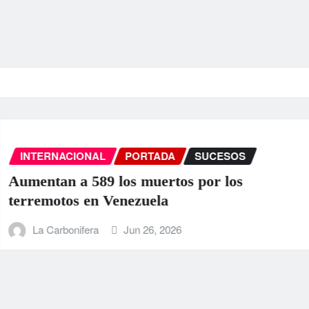
INTERNACIONAL
PORTADA
SUCESO
EEUU anuncia una ayuda de 130 mi
para Venezuela tras el doble terre
La Carbonifera
Jun 25, 2026