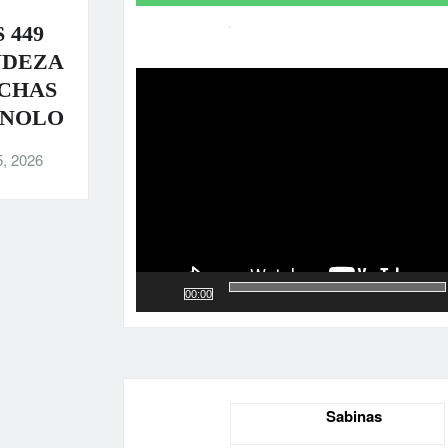
 449
Reproductor
NDEZA
de
UCHAS
vídeo
ANOLO
5, 2026
00:00
Sabinas